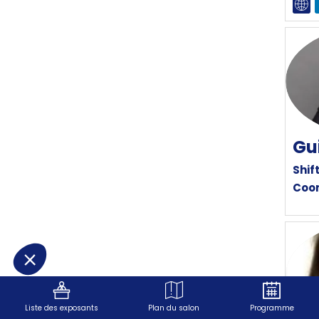
Gu
Shif
Coor
Liste des exposants
Plan du salon
Programme