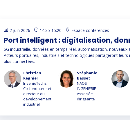
2 juin 2026
14:35
-
15:20
Espace conférences
Port intelligent : digitalisation, 
5G industrielle, données en temps réel, automatisation, nouveaux se
Acteurs portuaires, industriels et technologiques partageront leurs
plus connectées.
Christian
Stéphanie
CR
SB
XD
Régnier
Basset
InvenioTechs
NAOS
Co-fondateur et
INGENIERIE
directeur du
Associée
développement
dirigeante
industriel