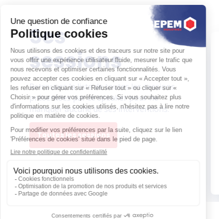
Ses
sessions
Retrouvez la liste de toutes les sessions
présentées par ce speaker pour ne
manquer aucune de ses interventions.
Toutes les sessions