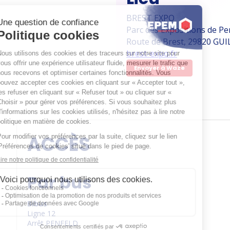
BREST EXPO
Parc des Expositions de Pe
Route de Brest, 29820 GUI
brest-expo.fr
Envoyer à Waze
ACCÈS
Par bus
Bibus
Ligne 12