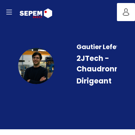
Gautier
Lefevre
2JTech -
GL
Chaudronnerie
Dirigeant