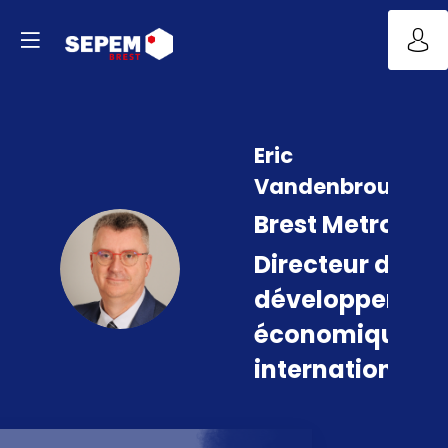
Eric
Vandenbroucke
Brest Metropol
Directeur du
EV
développemen
économique et
international