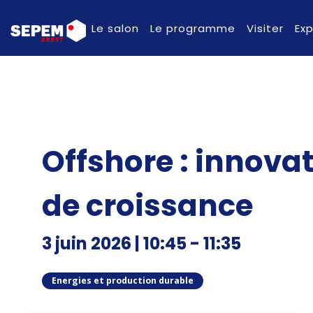
Le salon
Le programme
Visiter
Ex
Offshore : innova
de croissance
3 juin 2026
|
10:45
-
11:35
Energies et production durable