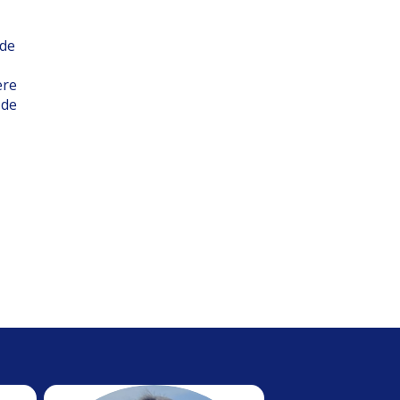
 de
ère
 de