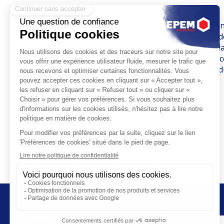
L’éolien offshore ouvre de nouvelles perspectives ind
la transition et souveraineté énergétique. Au-delà d
grands projets structurent une filière et créent de 
les opportunités concrètes pour les entreprises :
nouveaux savoir-faire, notamment pour le tissu indu
PRÉSENTÉE