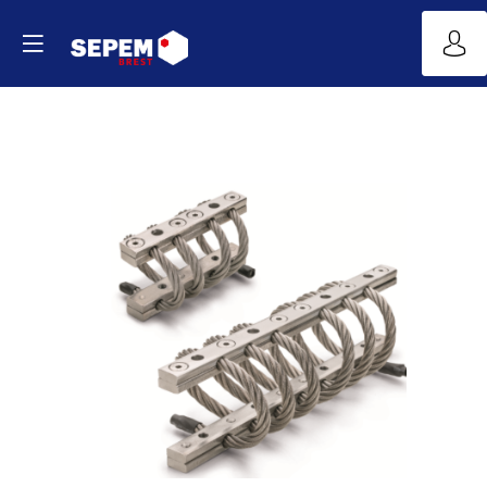
Antivibratoires
à
câble
Site
Web