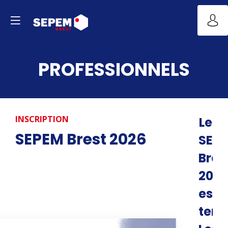
PROFESSIONNELS
INSCRIPTION
Le
SEPEM Brest 2026
SEP
Bres
2026
est
term