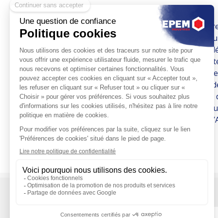
ADT761A de chez ADDITEL est un calibrateur de pr
pompe électrique intégrée pilotée par un régulateur
précision jusqu'à 0.01% du calibre. ADT761A a été d
portable 100% automatique au monde - mais en intég
du l’ADT760 ces dernières années. La génération de 
les étalonnages et vérifications sur le terrain. Il 
0.62mbar à 70bar, en pression relative, absolue ou d
interchangeables et peut recevoir deux capteurs nu
jusqu'à 4200bar. Compact, portable et autonome, l’