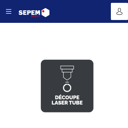
Découpe
laser
tube
Site
Web
YouTube