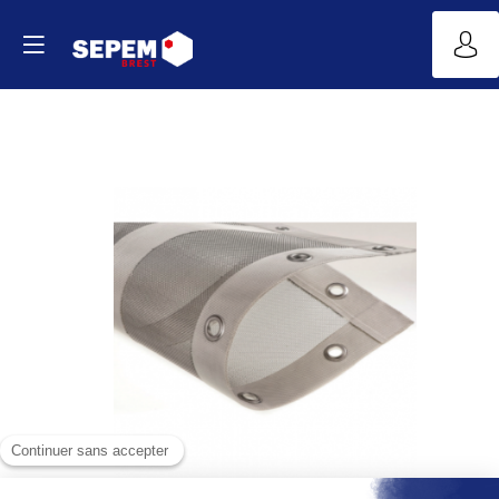
Panneaux
à
œillets
Site
Web