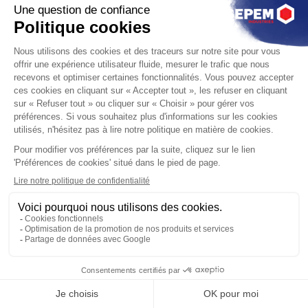
Principalement
destinés
au
triage
et
à
la
séparation,
les
panneaux
à
œillets
sont
utilisés
dans
de
Liste des exposants
Plan du salon
Programme
nombreux