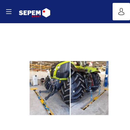
MACHINE
SPECIALE
-
BANC
DE
TEST
|