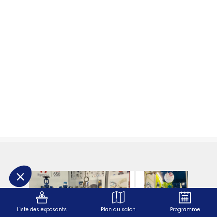
PANOPLIE
DE
LA
GAMME
FLUIDE
SEFI
Liste des exposants
Plan du salon
Programme