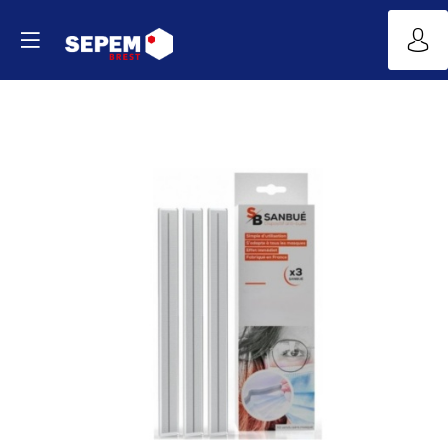
SANBUÉ®
Site
Web
YouTube